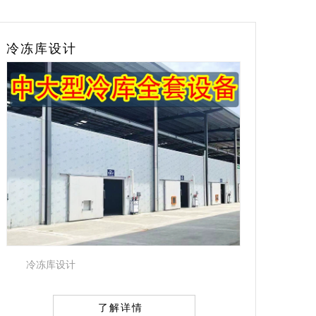
保鲜库
冷
山西太原保鲜库
了解详情