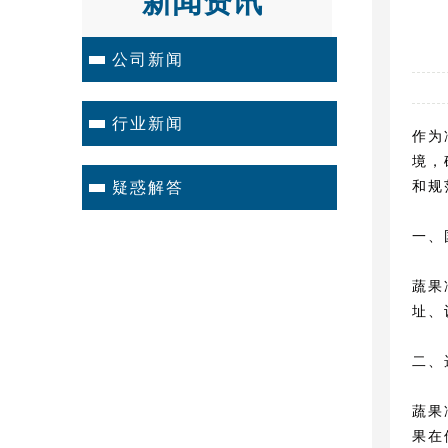
新闻资讯
公司新闻
行业新闻
作为
境，
和规
疑惑解答
一、
蔬果
址、
二、
蔬果
果在