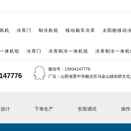
风机
冷库门
制冷机组
移动厢车冷库
太阳能移动
一体机组
冷库门
冷库制冷一体机组
冷库制冷一体机
微信号：13934147776
147776
147776
厂址：山西省晋中市榆次区乌金山镇农耕文化第
案设计
下单生产
安装调试
操作