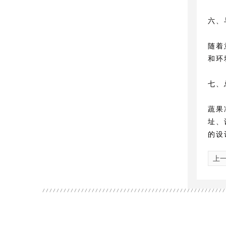
六、
随着
和环
七、
蔬果
址、
的设
上