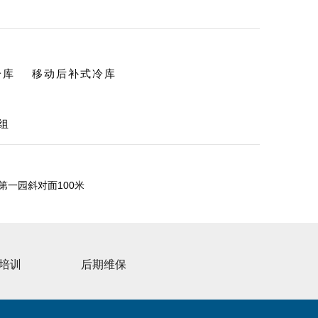
冷库
移动后补式冷库
组
一园斜对面100米
培训
后期维保