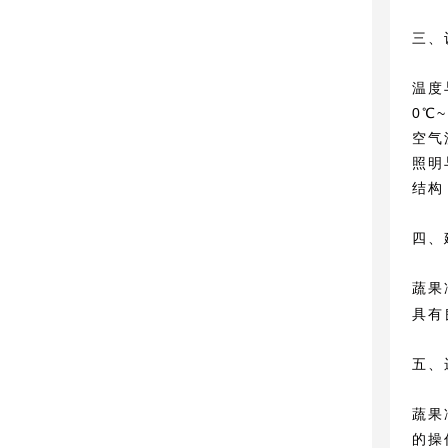
三、
温度
0℃
空气
照明
结构
四、
蔬果
具有
五、
蔬果
的操