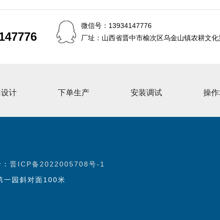
微信号：13934147776
147776
147776
厂址：山西省晋中市榆次区乌金山镇农耕文化第
案设计
下单生产
安装调试
操作
号：
晋ICP备2022005708号-1
一园斜对面100米