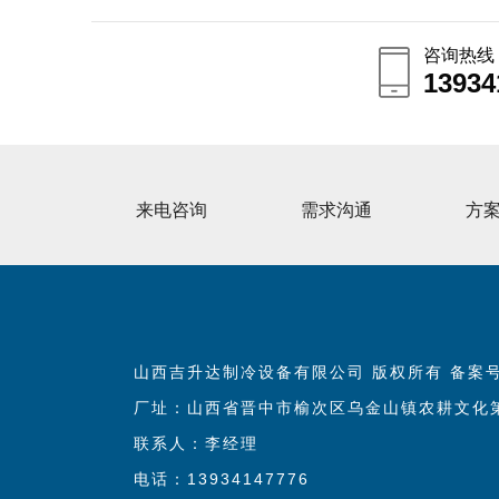
咨询热线
13934
13934
来电咨询
需求沟通
方
山西吉升达制冷设备有限公司 版权所有 备案
厂址：山西省晋中市榆次区乌金山镇农耕文化第
联系人：李经理
电话：13934147776