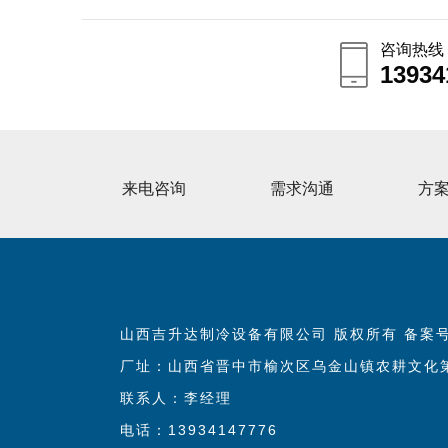
咨询热线
13934
13934
来电咨询
需求沟通
方
山西吉升达制冷设备有限公司 版权所有 备案
厂址：山西省晋中市榆次区乌金山镇农耕文化第
联系人：李经理
电话：13934147776