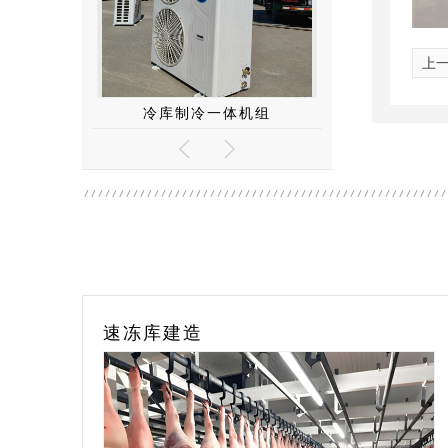
上
体机组
冷库门
冷库制冷
食品冷冻库安装