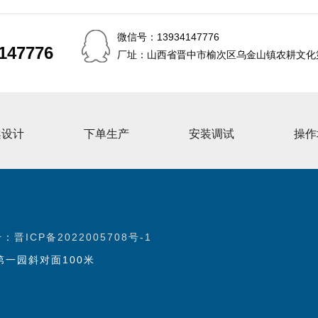
微信号：13934147776
147776
147776
厂址：山西省晋中市榆次区乌金山镇农耕文化第
案设计
下单生产
安装调试
操作
号：
晋ICP备2022005708号-1
一园斜对面100米