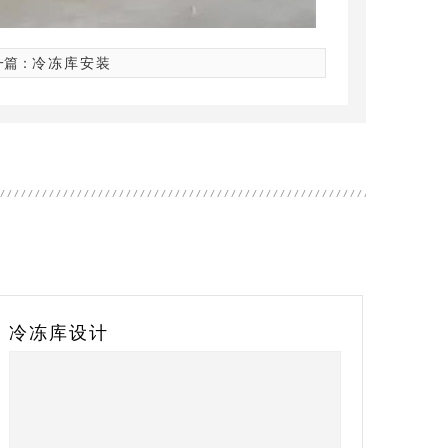
一篇：
冷冻库安装
补式冷库
移动后补式冷库
移动
保鲜库
冷